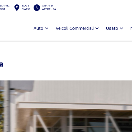
SCRIVICI
DOVE
ORARI DI
ORA
SIAMO
APERTURA
Auto
Veicoli Commerciali
Usato
a