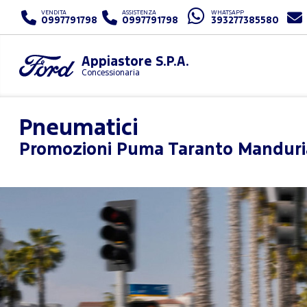
VENDITA
ASSISTENZA
WHATSAPP
0997791798
0997791798
393277385580
Appiastore S.P.A.
Concessionaria
Pneumatici
Promozioni
Puma Taranto Manduri