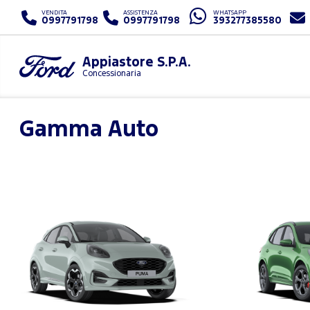
VENDITA
ASSISTENZA
WHATSAPP
0997791798
0997791798
393277385580
Appiastore S.P.A.
Concessionaria
Gamma Auto