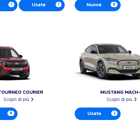
1
Usate
1
Nuove
8
TOURNEO COURIER
MUSTANG MACH-
Scopri di più
Scopri di più
8
Usate
2