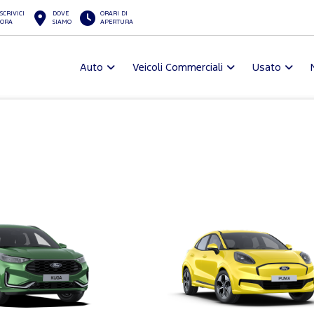
SCRIVICI
DOVE
ORARI DI
ORA
SIAMO
APERTURA
Auto
Veicoli Commerciali
Usato