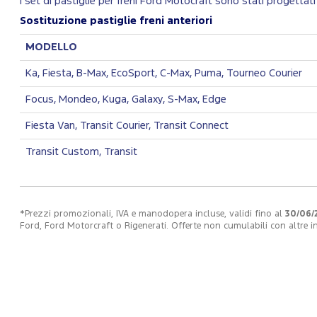
I set di pastiglie per freni Ford Motocraft sono stati progettati 
Sostituzione pastiglie freni anteriori
MODELLO
Ka, Fiesta, B-Max, EcoSport, C-Max, Puma, Tourneo Courier
Focus, Mondeo, Kuga, Galaxy, S-Max, Edge
Fiesta Van, Transit Courier, Transit Connect
Transit Custom, Transit
*Prezzi promozionali, IVA e manodopera incluse, validi fino al
30/06/
Ford, Ford Motorcraft o Rigenerati. Offerte non cumulabili con altre ini