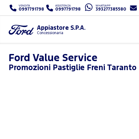
VENDITA
ASSISTENZA
WHATSAPP
0997791798
0997791798
393277385580
Appiastore S.P.A.
Concessionaria
Ford Value Service
Promozioni
Pastiglie Freni Tarant