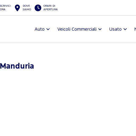
SCRIVICI
DOVE
ORARI DI
ORA
SIAMO
APERTURA
Auto
Veicoli Commerciali
Usato
o Manduria