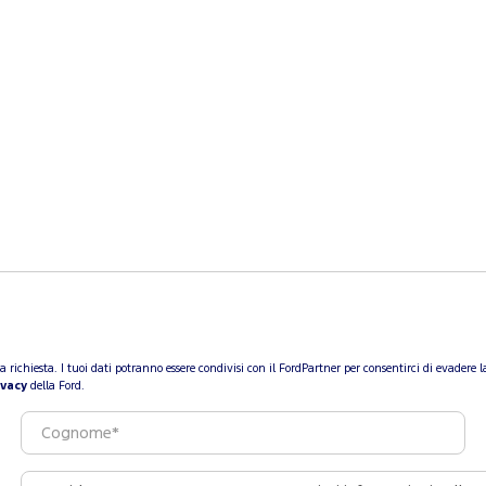
a tua richiesta. I tuoi dati potranno essere condivisi con il FordPartner per consentirci di evade
ivacy
della Ford.