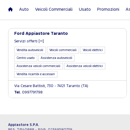
Auto
Veicoli Commerciali
Usato
Promozioni
As
Ford Appiastore Taranto
Servizi offerti [
]
Vendita autoveicoli
Veicoli commerciali
Veicoli elettrici
Centro usato
Assistenza autoveicoli
Assistenza veicoli commerciali
Assistenza veicoli elettrici
Vendita ricambi e accessori
Via Cesare Battisti, 730 - 74121 Taranto (TA)
Tel.
0997791798
Appiastore S.P.A.
REA: TA140888 - P.IVA: 02369580739