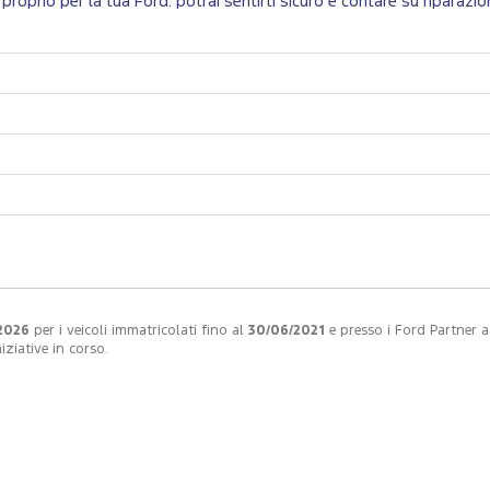
proprio per la tua Ford: potrai sentirti sicuro e contare su riparazion
2026
per i veicoli immatricolati fino al
30/06/2021
e presso i Ford Partner ad
ziative in corso.