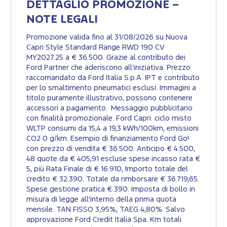
DETTAGLIO PROMOZIONE –
NOTE LEGALI
Promozione valida fino al 31/08/2026 su Nuova
Capri Style Standard Range RWD 190 CV
MY2027.25 a € 36.500. Grazie al contributo dei
Ford Partner che aderiscono all’iniziativa. Prezzo
raccomandato da Ford Italia S.p.A. IPT e contributo
per lo smaltimento pneumatici esclusi. Immagini a
titolo puramente illustrativo, possono contenere
accessori a pagamento. Messaggio pubblicitario
con finalità promozionale. Ford Capri: ciclo misto
WLTP consumi da 15,4 a 19,3 kWh/100km, emissioni
CO2 0 g/km. Esempio di finanziamento Ford Go!
con prezzo di vendita € 36.500. Anticipo € 4.500,
48 quote da € 405,91 escluse spese incasso rata €
5, più Rata Finale di € 16.910, Importo totale del
credito € 32.390. Totale da rimborsare € 36.719,65.
Spese gestione pratica € 390. Imposta di bollo in
misura di legge all'interno della prima quota
mensile. TAN FISSO 3,95%, TAEG 4,80%. Salvo
approvazione Ford Credit Italia Spa. Km totali