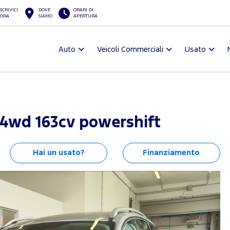
SCRIVICI
DOVE
ORARI DI
ORA
SIAMO
APERTURA
Auto
Veicoli Commerciali
Usato
 4wd 163cv powershift
Hai un usato?
Finanziamento