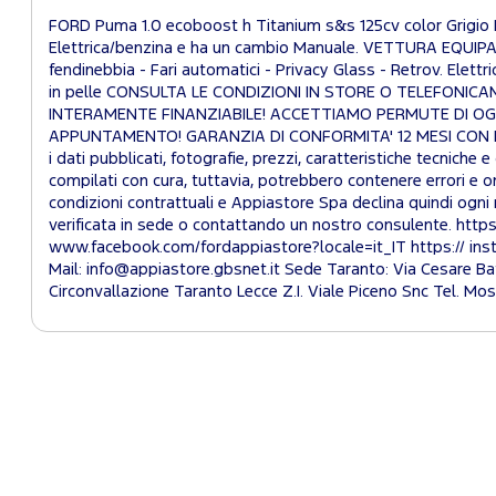
FORD Puma 1.0 ecoboost h Titanium s&s 125cv color Grigio M
Elettrica/benzina e ha un cambio Manuale. VETTURA EQUIPAGG
fendinebbia - Fari automatici - Privacy Glass - Retrov. Elettri
in pelle CONSULTA LE CONDIZIONI IN STORE O TELEFON
INTERAMENTE FINANZIABILE! ACCETTIAMO PERMUTE DI OGNI
APPUNTAMENTO! GARANZIA DI CONFORMITA' 12 MESI CON PO
i dati pubblicati, fotografie, prezzi, caratteristiche tecniche 
compilati con cura, tuttavia, potrebbero contenere errori e 
condizioni contrattuali e Appiastore Spa declina quindi ogni
verificata in sede o contattando un nostro consulente. https
www.facebook.com/fordappiastore?locale=it_IT https:// 
Mail: info@appiastore.gbsnet.it Sede Taranto: Via Cesare Ba
Circonvallazione Taranto Lecce Z.I. Viale Piceno Snc Tel. Mo