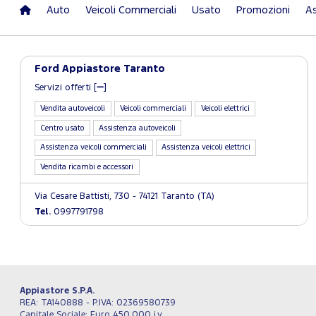
Auto
Veicoli Commerciali
Usato
Promozioni
As
Ford Appiastore Taranto
Servizi offerti [
]
Vendita autoveicoli
Veicoli commerciali
Veicoli elettrici
Centro usato
Assistenza autoveicoli
Assistenza veicoli commerciali
Assistenza veicoli elettrici
Vendita ricambi e accessori
Via Cesare Battisti, 730 - 74121 Taranto (TA)
Tel.
0997791798
Appiastore S.P.A.
REA: TA140888 - P.IVA: 02369580739
Capitale Sociale: Euro 450.000 i.v.