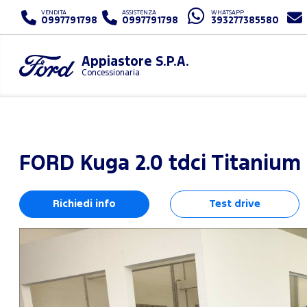
VENDITA
ASSISTENZA
WHATSAPP
0997791798
0997791798
393277385580
Appiastore S.P.A.
Concessionaria
FORD
Kuga 2.0 tdci Titanium
Richiedi info
Test drive