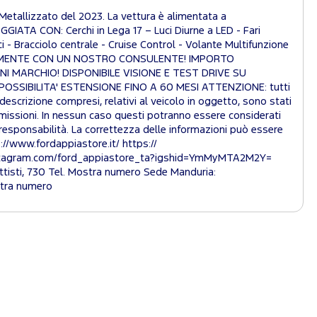
etallizzato del 2023. La vettura è alimentata a
IATA CON: Cerchi in Lega 17 – Luci Diurne a LED - Fari
ci - Bracciolo centrale - Cruise Control - Volante Multifunzione
ICAMENTE CON UN NOSTRO CONSULENTE! IMPORTO
 MARCHIO! DISPONIBILE VISIONE E TEST DRIVE SU
SSIBILITA' ESTENSIONE FINO A 60 MESI ATTENZIONE: tutti
e descrizione compresi, relativi al veicolo in oggetto, sono stati
omissioni. In nessun caso questi potranno essere considerati
 responsabilità. La correttezza delle informazioni può essere
://www.fordappiastore.it/ https://
instagram.com/ford_appiastore_ta?igshid=YmMyMTA2M2Y=
ttisti, 730 Tel. Mostra numero Sede Manduria:
stra numero